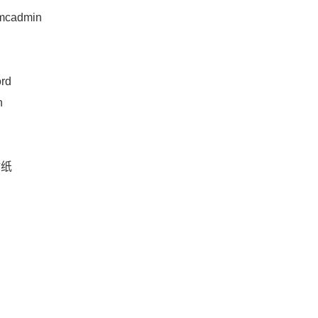
mcadmin
rd
n
贴纸