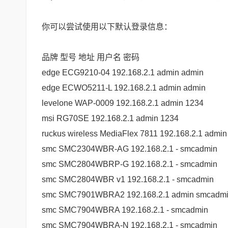
你可以尝试使用以下默认登录信息：
品牌 型号 地址 用户名 密码
edge ECG9210-04 192.168.2.1 admin admin
edge ECWO5211-L 192.168.2.1 admin admin
levelone WAP-0009 192.168.2.1 admin 1234
msi RG70SE 192.168.2.1 admin 1234
ruckus wireless MediaFlex 7811 192.168.2.1 admi
smc SMC2304WBR-AG 192.168.2.1 - smcadmin
smc SMC2804WBRP-G 192.168.2.1 - smcadmin
smc SMC2804WBR v1 192.168.2.1 - smcadmin
smc SMC7901WBRA2 192.168.2.1 admin smcadm
smc SMC7904WBRA 192.168.2.1 - smcadmin
smc SMC7904WBRA-N 192.168.2.1 - smcadmin