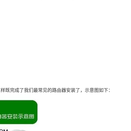
这样既完成了我们最常见的路由器安装了，示意图如下：