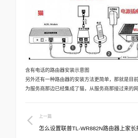
含有电话的路由器安装示意图
另外还有一种路由器的安装方法更简单，那就是目
为服务商那边已经集成了猫，从服务商那接过来的网
上一篇