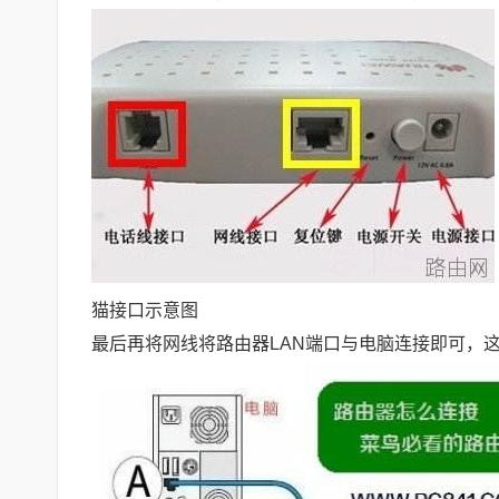
猫接口示意图
最后再将网线将路由器LAN端口与电脑连接即可，