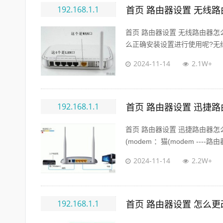
192.168.1.1
首页 路由器设置 无线
首页 路由器设置 无线路由器
么正确安装设置进行使用呢?无线
2024-11-14
2.1W+
192.168.1.1
首页 路由器设置 迅捷
首页 路由器设置 迅捷路由器怎
(modem ：猫(modem ----路由器
2024-11-14
2.2W+
192.168.1.1
首页 路由器设置 怎么