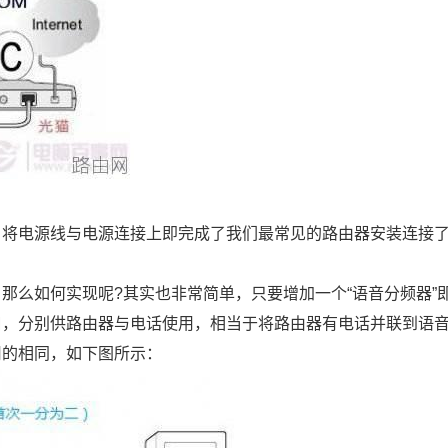
，将电源线与电源连接上即完成了我们最常见的路由器安装连接
那么如何实现呢?其实也非常简单，只要增加一个“语音分频器”
口，分别供路由器与电话使用，相当于将路由器有电话并联到语
用的相同，如下图所示：