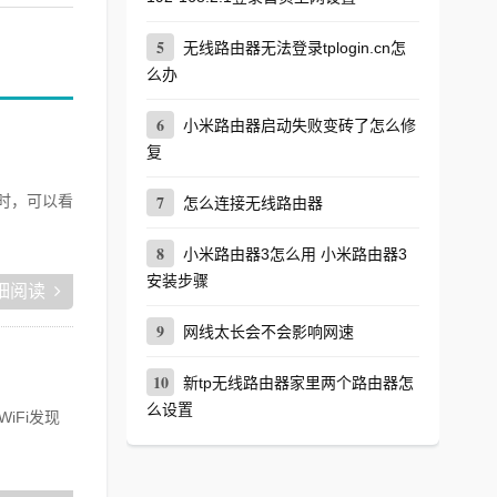
5
无线路由器无法登录tplogin.cn怎
么办
6
小米路由器启动失败变砖了怎么修
复
7
线时，可以看
怎么连接无线路由器
8
小米路由器3怎么用 小米路由器3
安装步骤
细阅读
9
网线太长会不会影响网速
10
新tp无线路由器家里两个路由器怎
么设置
iFi发现