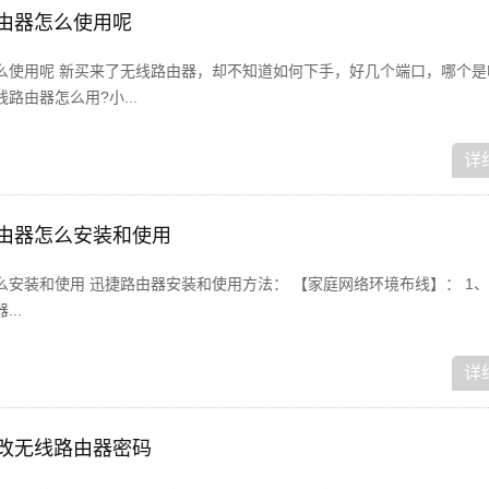
路由器怎么使用呢
怎么使用呢 新买来了无线路由器，却不知道如何下手，好几个端口，哪个是
路由器怎么用?小...
详
路由器怎么安装和使用
么安装和使用 迅捷路由器安装和使用方法： 【家庭网络环境布线】： 1
...
详
更改无线路由器密码