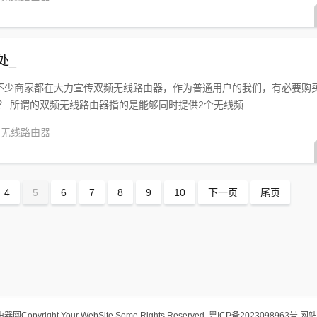
处_
不少商家都在大力宣传双频无线路由器，作为普通用户的我们，有必要购
 所谓的双频无线路由器指的是能够同时提供2个无线频......
无线路由器
4
5
6
7
8
9
10
下一页
尾页
由器网
Copyright Your WebSite.Some Rights Reserved.
粤ICP备2023098963号
网站