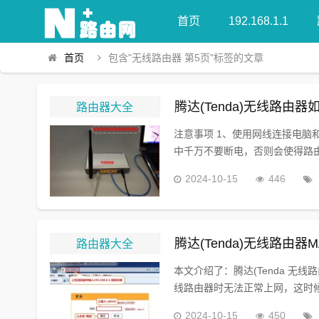
首页
192.168.1.1
首页
包含"无线路由器 第5页"标签的文章
路由器大全
腾达(Tenda)无线路由
注意事项 1、使用网线连接电
中千万不要断电，否则会使得路由
2024-10-15
446
路由器大全
腾达(Tenda)无线路由
本文介绍了：腾达(Tenda 无
线路由器时无法正常上网，这时候
2024-10-15
450